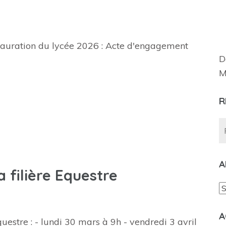
stauration du lycée 2026 : Acte d'engagement
D
M
R
A
 filière Equestre
A
A
questre : - lundi 30 mars à 9h - vendredi 3 avril