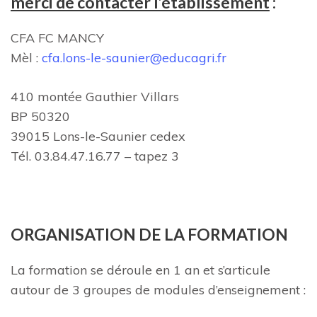
merci de contacter l’établissement
:
CFA FC MANCY
Mèl :
cfa.lons-le-saunier@educagri.fr
410 montée Gauthier Villars
BP 50320
39015 Lons-le-Saunier cedex
Tél. 03.84.47.16.77 – tapez 3
ORG
A
N
I
S
A
T
I
ON
D
E LA FORMATION
La formation se déroule en 1 an et s’articule
autour de 3 groupes de modules d’enseignement :