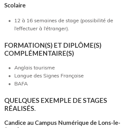
S
c
olai
r
e
12 à 16 semaines de stage (possibilité de
l’effectuer à l’étranger).
F
ORM
A
T
I
ON(S
) ET DIPLÔME(S)
COMPLÉMENTAIRE(S)
Anglais tourisme
Langue des Signes Française
BAFA
QUELQUES EXEMPLE DE STAGES
RÉALISÉS.
Candice au Campus Numérique de Lons-le-