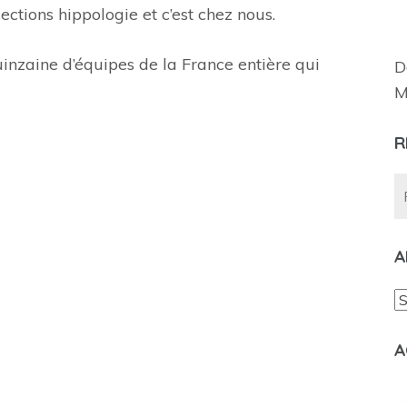
ections hippologie et c’est chez nous.
nzaine d’équipes de la France entière qui
D
M
R
A
A
A