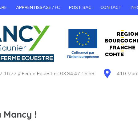
IRE
APPRENTISSAGE / FC
POST-BAC
CONTACT
INF
7.16.77 // Ferme Equestre : 03.84.47.16.63
410 Monté
à Mancy !