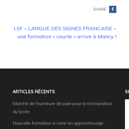
SHARE:
LSF – LANGUE DES SIGNES FRANCAISE –
une formation « courte » arrive à Mancy !
ARTICLES RÉCENTS
S
Marché de fourniture de pain pour la restauration
du lycée
Nouvelle formation à venir en apprentissage :