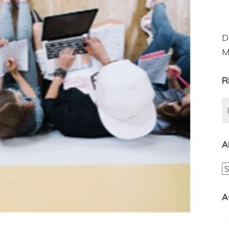
D
M
R
A
A
A