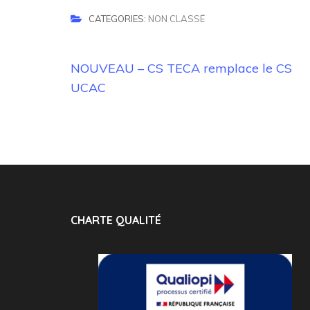
CATEGORIES:
NON CLASSÉ
Navigation
NOUVEAU – CS TECA remplace le CS
de
UCAC
l’article
CHARTE QUALITÉ