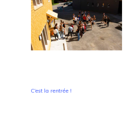
Navigation
C’est la rentrée !
de
l’article