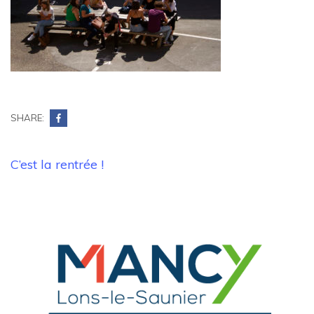
SHARE:
Navigation
C’est la rentrée !
de
l’article